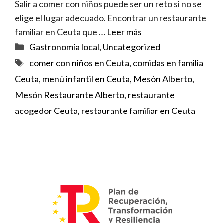
Salir a comer con niños puede ser un reto si no se
elige el lugar adecuado. Encontrar un restaurante
familiar en Ceuta que …
Leer más
Categorías
Gastronomía local
,
Uncategorized
Etiquetas
comer con niños en Ceuta
,
comidas en familia
Ceuta
,
menú infantil en Ceuta
,
Mesón Alberto
,
Mesón Restaurante Alberto
,
restaurante
acogedor Ceuta
,
restaurante familiar en Ceuta