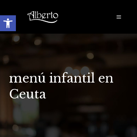
Saltar
al
Abrir barra de herramientas
Menú
contenido
menú infantil en
Ceuta