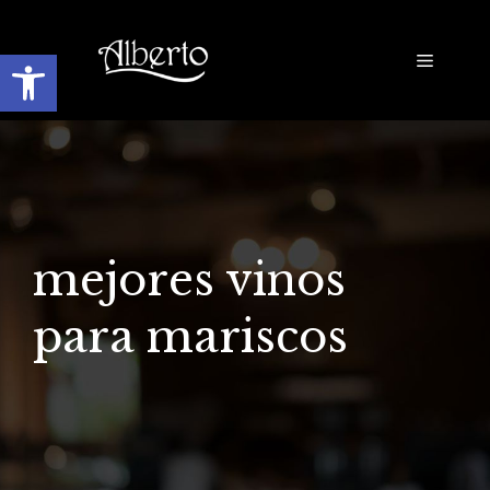
Saltar
al
Abrir barra de herramientas
Menú
contenido
mejores vinos
para mariscos