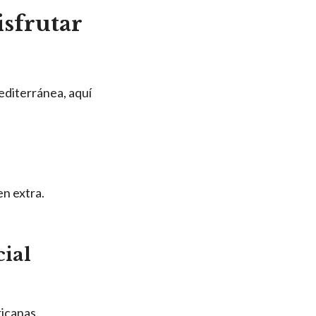
isfrutar
editerránea, aquí
en extra.
cial
ricanas.