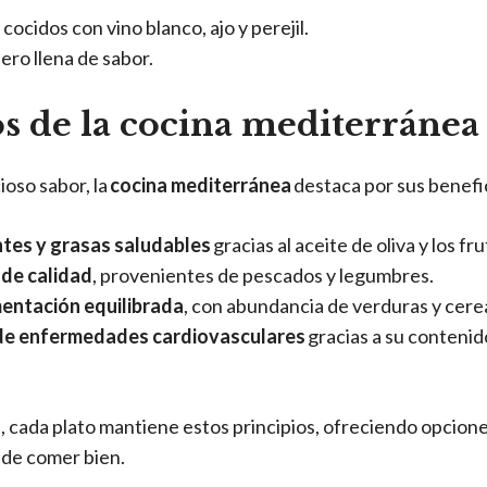
cocidos con vino blanco, ajo y perejil.
ero llena de sabor.
os de la cocina mediterránea
ioso sabor, la
cocina mediterránea
destaca por sus benefic
ntes y grasas saludables
gracias al aceite de oliva y los fr
 de calidad
, provenientes de pescados y legumbres.
entación equilibrada
, con abundancia de verduras y cere
 de enfermedades cardiovasculares
gracias a su contenid
o
, cada plato mantiene estos principios, ofreciendo opcione
r de comer bien.