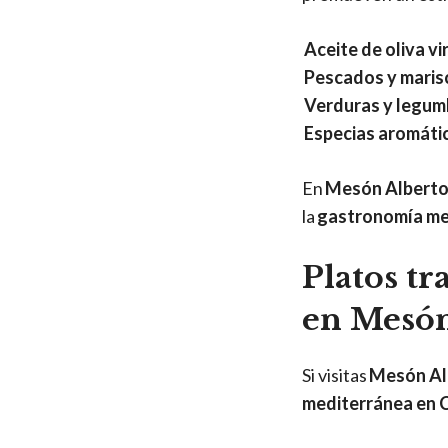
Aceite de oliva vi
Pescados y maris
Verduras y legum
Especias aromáti
En
Mesón Albert
la
gastronomía me
Platos tr
en Mesón
Si visitas
Mesón Al
mediterránea en 