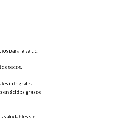
ios para la salud.
utos secos.
ales integrales.
o en ácidos grasos
s saludables sin