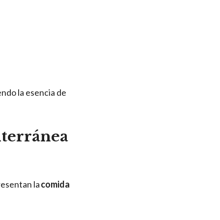
endo la esencia de
iterránea
resentan la
comida