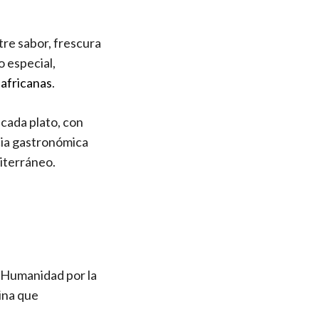
tre sabor, frescura
o especial,
eafricanas
.
 cada plato, con
cia gastronómica
diterráneo.
a Humanidad por la
ina que