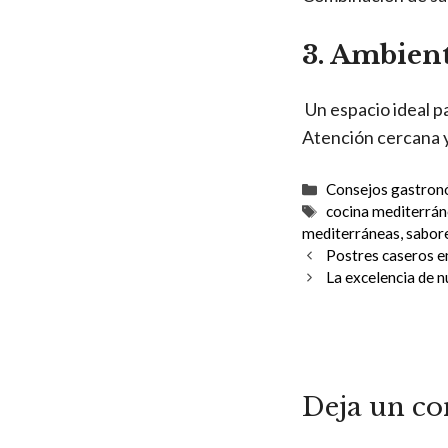
3. Ambient
Un espacio ideal pa
Atención cercana 
Categorías
Consejos gastron
Etiquetas
cocina mediterrá
mediterráneas
,
sabore
Postres caseros en
La excelencia de 
Deja un c