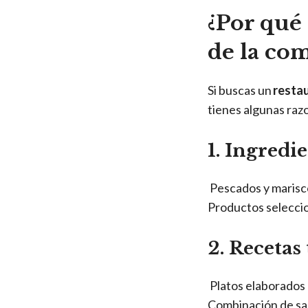
¿Por qué 
de la co
Si buscas un
resta
tienes algunas raz
1. Ingredi
Pescados y mariscos
Productos seleccio
2. Recetas
Platos elaborados c
Combinación de sab