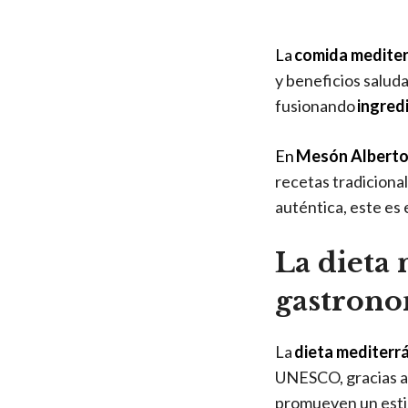
La
comida medite
y beneficios salud
fusionando
ingredi
En
Mesón Albert
recetas tradiciona
auténtica, este es 
La dieta 
gastrono
La
dieta mediterr
UNESCO, gracias a 
promueven un estil