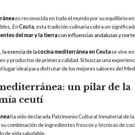
rránea
es reconocida en todo el mundo por su equilibrio en
ables. En
Ceuta
, esta tradición culinaria cobra un significad
entes del mar y la tierra
con influencias andaluzas y nort
o
,
la esencia de la
cocina mediterránea en Ceuta
se vive en
les y productos de primera calidad. Si buscas una experien
el lugar ideal para disfrutar de los mejores sabores del Me
mediterránea: un pilar de la
mía ceutí
ánea
ha sido declarada Patrimonio Cultural Inmaterial de l
su combinación de ingredientes frescos y técnicas de coc
o de vida saludable.